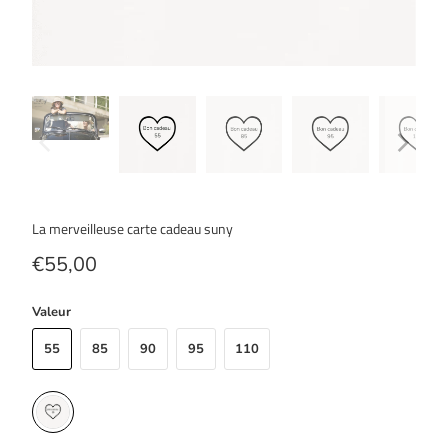
La merveilleuse carte cadeau suny
€55,00
Valeur
55
85
90
95
110