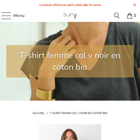
Livraison offerte en point relais dès 55 euros
Menu
0
T-shirt femme col v noir en
coton bio
ACCUEIL
/
T-SHIRT FEMME COL V NOIR EN COTON BIO