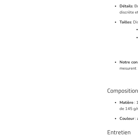
Détails
: B
discrète et
Tailles
: D
Notre con
mesurent 1
Composition
Matière
: 
de 145 g/
Couleur
:
Entretien