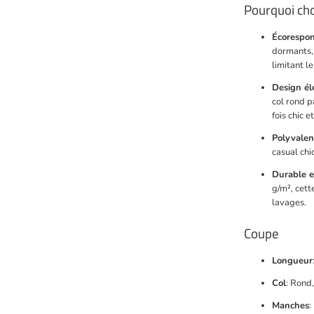
Pourquoi cho
Écorespon
dormants, 
limitant le
Design él
col rond p
fois chic e
Polyvalen
casual chi
Durable e
g/m², cet
lavages.
Coupe
Longueur
Col
: Rond,
Manches
: