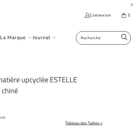
Connexion
0
La Marque
Journal
atière upcyclée ESTELLE
 chiné
avis
Tableau des Tailles >