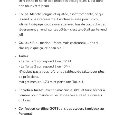
shirt est teint selon des procédés écologiques. Il est donc
bon pour votre peau!
Coupe
: Manche longue et ajustée, assez tombante, ce qui
la rend plus intéressante. Encolure évasée pour un cou
joliment dégagé, coupe oversize avec bas de corps droit et
légèrement arrondi sur les côtés – c’est le détail qui le rend
joli.
Couleur
: Bleu marine – foncé mais chaleureux… pas si
classique que ça, ce beau bleu!
Tailles
:
- La Taille 1 correspond à un 36/38
- La Taille 2 correspond à un 40/44
N'hésitez pas à vous référer au tableau de taille pour plus
de précisions.
Margot mesure 1,73 m et porte une Taille 1.
Entretien facile
: Laver en machine à 30°C et faire sécher à
l'ombre pour maintenir l'éclat des couleurs et la douceur
du tissu.
Confection certifiée GOTS
dans des
ateliers familiaux au
Portugal
.