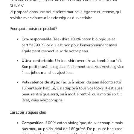
Et si vous l’aimez, il existe aussi en version col V: c’est l’EXTRA
SUNY V.
Ici proposé dans une belle teinte marine, élégante et intense, qui
revisite avec douceur les classiques du vestiaire.
Pourquoi choisir ce produit?
Éco-responsable
: Tee-shirt 100% coton biologique et
certifié GOTS, ce qui est bon pour l’environnement mais
également respectueux de votre peau.
Ultra-confortable
: Un tee-shirt oversize au tombé parfait.
Son petit plus? Il se glisse facilement sous vos vestes grâce
à ses jolies manches ajustées...
Polyvalence de style
: Facile à mixer, du jean décontracté
au pantalon habillé, il s'adapte à tous vos looks. Il est aussi
beau rentré que sorti, ou à moitié rentré, ou à moitié sorti...
Bref, vous avez compris!
Caractéristiques clés
Composition
: 100% coton biologique, doux et souple mais
pas mou, au poids idéal de 160gr/m². De plus, ce beau tee-