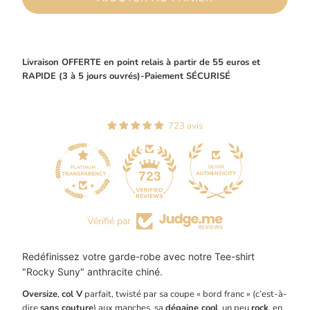
Livraison OFFERTE en point relais à partir de 55 euros et
RAPIDE (3 à 5 jours ouvrés)-Paiement SÉCURISÉ
723 avis
44
723
Vérifié par
Redéfinissez votre garde-robe avec notre Tee-shirt
"Rocky Suny" anthracite chiné.
Oversize
,
col V
parfait, twisté par sa coupe « bord franc » (c’est-à-
dire
sans couture
) aux manches, sa
dégaine cool
, un peu
rock
, en