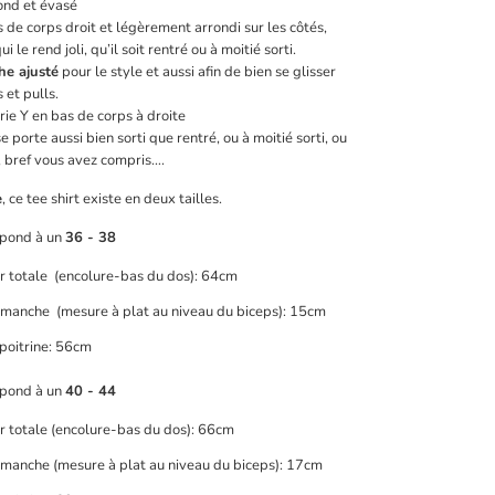
ond et évasé
 de corps droit et légèrement arrondi sur les côtés,
ui le rend joli, qu’il soit rentré ou à moitié sorti.
e ajusté
pour le style et aussi afin de bien se glisser
 et pulls.
ie Y en bas de corps à droite
 se porte aussi bien sorti que rentré, ou à moitié sorti, ou
, bref vous avez compris….
e
, ce tee shirt existe en deux tailles.
spond à un
36 - 38
r totale
(encolure-bas du dos):
64cm
manche
(mesure à plat au niveau du biceps):
15cm
 poitrine: 56cm
spond à un
40 - 44
r totale
(encolure-bas du dos):
66cm
manche
(mesure à plat au niveau du biceps):
17cm