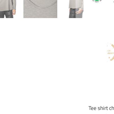
{{
url
}}:
Tee shirt c