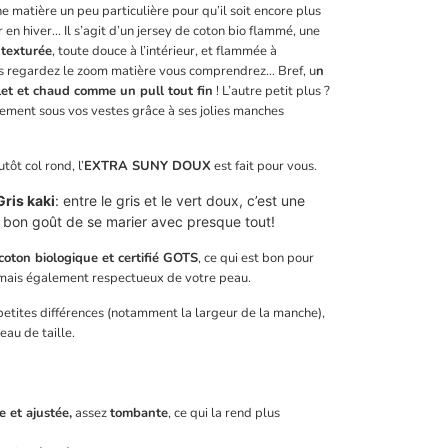
e matière un peu particulière pour qu’il soit encore plus
r en hiver…
Il s’agit d’un jersey de coton bio flammé, une
 texturée
,
toute douce à l’intérieur, et flammée à
ous regardez le zoom matière vous comprendrez... Bref, u
n
llet et chaud comme un pull tout fin
! L’autre petit plus ?
cilement sous vos vestes grâce à ses jolies manches
tôt col rond, l’
EXTRA SUNY DOUX
est fait pour vous.
Gris kaki
: entre le gris et le vert doux, c’est une
e bon goût de se marier avec presque tout
!
oton biologique et certifié GOTS
, ce qui est bon pour
mais également respectueux de votre peau.
petites différences (notamment la largeur de la manche),
eau de taille.
 et ajustée,
assez
tombante
, ce qui la rend plus