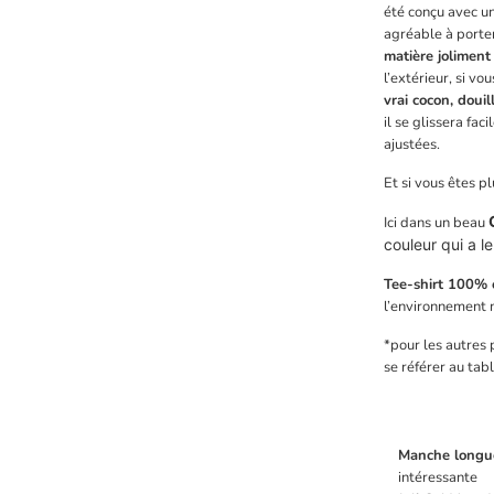
été conçu avec un
agréable à porte
matière joliment
l’extérieur, si v
vrai cocon, doui
il se glissera fa
ajustées.
Et si vous êtes plu
Ici dans un beau
couleur qui a l
Tee-shirt 100% c
l’environnement 
*pour les autres 
se référer au tabl
Manche longue
intéressante