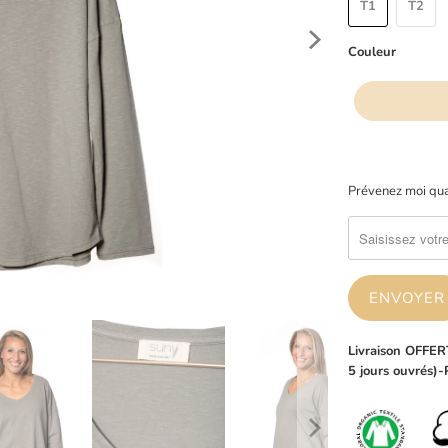
T1
T2
Couleur
Merci
Prévenez moi qua
de
me
contacter
lorsque
{{
product
}}
est
Livraison OFFERT
disponible
5 jours ouvrés)
à
nouveau
-