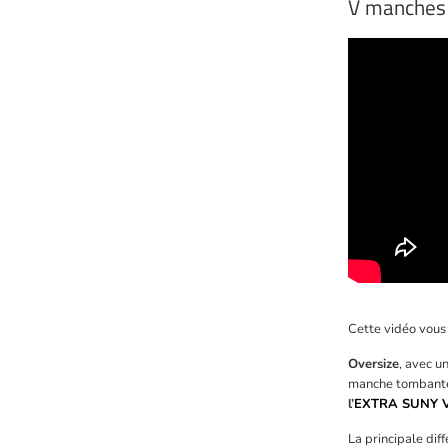
V manches 
Cette vidéo vous
Oversize
, avec u
manche tombante,
l’
EXTRA SUNY 
La principale dif