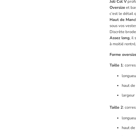
Joli Col V
prof
Oversize
et bas
c’est le détail q
Haut de Manch
sous vos vestes
Discrète broder
Assez long
, il
à moitié rentré
Forme oversiz
Taille 1
:
corre
longueu
haut de
largeur
Taille 2
:
corre
longueu
haut de