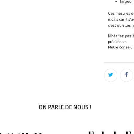
largeur
Ces mesures do
moins car il s’
c’est qu’elles 
N'hésitez pas 
précisions.
Notre conseil
: