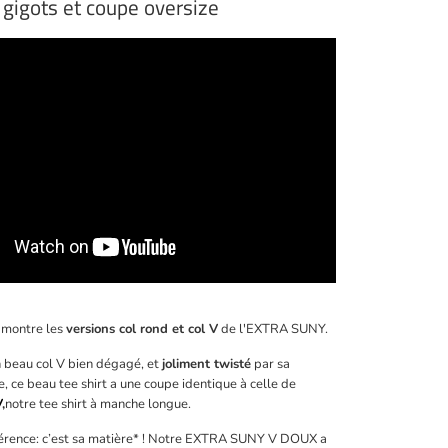
gigots et coupe oversize
 montre les
versions col rond et col V
de l'EXTRA SUNY.
n beau col V bien dégagé, et
joliment twisté
par sa
 ce beau tee shirt a une coupe identique à celle de
V
,
notre tee shirt à manche longue.
férence: c’est sa matière*
! Notre EXTRA SUNY V DOUX a