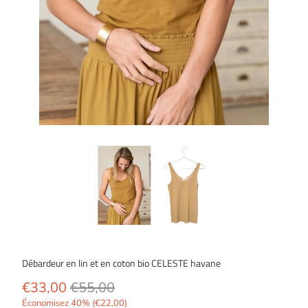
Débardeur en lin et en coton bio CELESTE havane
€33,00
€55,00
Économisez 40% (
€22,00
)