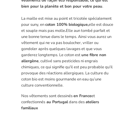
vêtements de façon éco responsable, ce qui est
bien pour la planète et bon pour votre peau
.
La maille est mise au point et tricotée spécialement
pour suny, en
coton 100% biologique,
elle est douce
et souple mais pas molle
.
Elle a
un tombé parfait et
une bonne tenue dans le temps. Ainsi vous aurez un
vêtement qui ne va pas boulocher, vriller ou
gondoler après quelques lavages et que vous
garderez longtemps. Le coton est
une fibre non
allergène
, cultivé sans pesticides ni engrais
chimiques, ce qui signifie qu'il est peu probable qu'il
provoque des réactions allergiques. La culture du
coton bio est moins gourmande en eau qu’une
culture conventionnelle.
Nos vêtements sont dessinés
en France
et
confectionnés
au Portugal
dans des
ateliers
familiaux