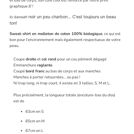
et bas de corps, son côté cool est renforcé par notre print
graphique /// !
un
noir un peu charbon... C'est toujours un beau
Ici dans
ton!
Sweat-shirt en molleton de coton 100% biologique
, ce qui est
bon pour l’environnement mais également respectueux de votre
peau.
Coupe
droite
et
col rond
pour un cou joliment dégagé
Emmanchure
raglante
Coupé
bord franc
au bas de corps et aux manches
Manches à porter retournées… ou pas !
Ni trop long, ni trop court, il existe en 3 tailles, S, M et L.
Plus précisément, la longueur totale (encolure-bas du dos)
est de
63cm en S
65cm en M
67cm en L