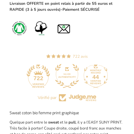
est
Livraison OFFERTE en point relais à partir de 55 euros et
disponible
RAPIDE (3 à 5 jours ouvrés)-Paiement SÉCURISÉ
à
nouveau
-
{{
url
}}:
722 avis
44
722
Vérifié par
Sweat coton bio femme print graphique
Quelque part entre le
sweat
et le
pull
, il y a l’EASY SUNY PRINT.
Très facile à porter! Coupe droite, coupé bord franc aux manches