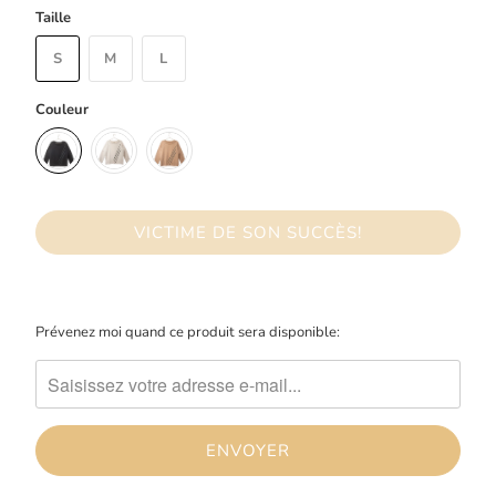
Taille
S
M
L
Couleur
VICTIME DE SON SUCCÈS!
Merci
Prévenez moi quand ce produit sera disponible:
de
me
contacter
lorsque
{{
product
}}