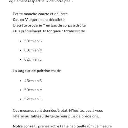
également respectueux de votre peau.
Petite
manche courte
et délicate
Col en V
légèrement décolleté.
Discrète broderie Y en bas de corps à droite
Plus précisément, la
longueur totale
est de
58cm en S
60cm en M
62cm en L
La
largeur de poitrine
est de
48cm en S
50cm en M
52cm en L
Ces mesures sont données à plat
. N'hésitez pas à vous
référer
au tableau de taille
pour plus de précisions.
Notre conseil
: prenez votre taille habituelle (Émilie mesure