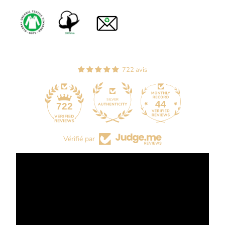
722 avis
44
722
Vérifié par