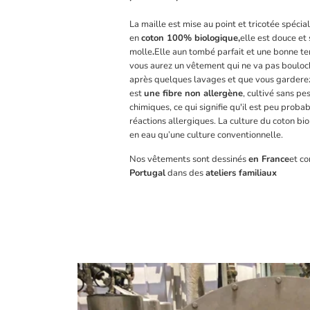
La maille est mise au point et tricotée spéci
en
coton 100% biologique,
elle est douce et
molle
.
Elle a
un tombé parfait et une bonne te
vous aurez un vêtement qui ne va pas bouloch
après quelques lavages et que vous gardere
est
une fibre non allergène
, cultivé sans pe
chimiques, ce qui signifie qu'il est peu proba
réactions allergiques. La culture du coton b
en eau qu’une culture conventionnelle.
Nos vêtements sont dessinés
en France
et co
Portugal
dans des
ateliers familiaux