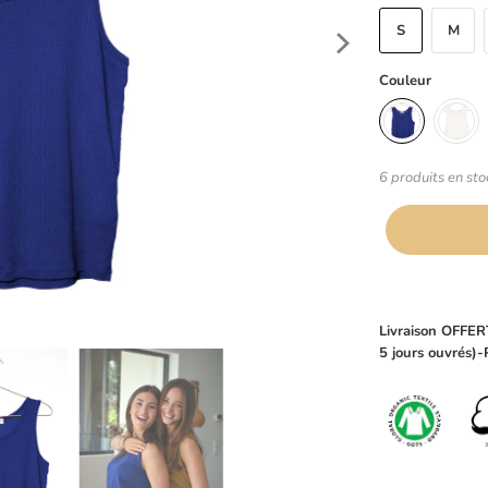
S
M
Couleur
6 produits en sto
Livraison OFFERT
5 jours ouvrés)