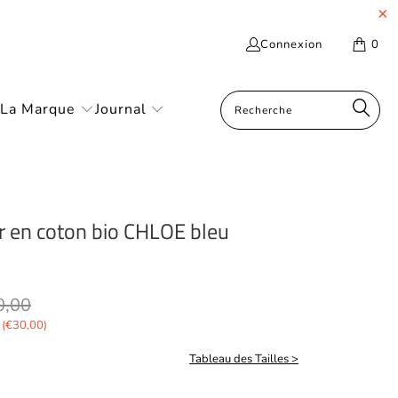
Connexion
0
La Marque
Journal
 en coton bio CHLOE bleu
0,00
(
€30,00
)
Tableau des Tailles >