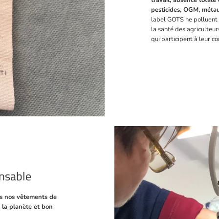
travail, absence total
pesticides, OGM, méta
label GOTS ne polluent n
la santé des agriculteurs
qui participent à leur co
nsable
us nos vêtements de
 la planète et bon