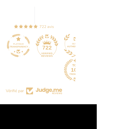
722 avis
44
722
Vérifié par