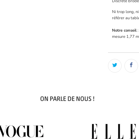
Discrète broder
Ni trop long, ni
référer au tabl
Notre conseil
:
mesure 1,77 m 