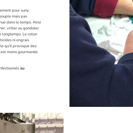
alement pour suny,
 souple mais pas
nue dans le temps. Ainsi
er, vriller ou gondoler
z longtemps. Le coton
sticides ni engrais
ble qu'il provoque des
io est moins gourmande
nfectionnés
au