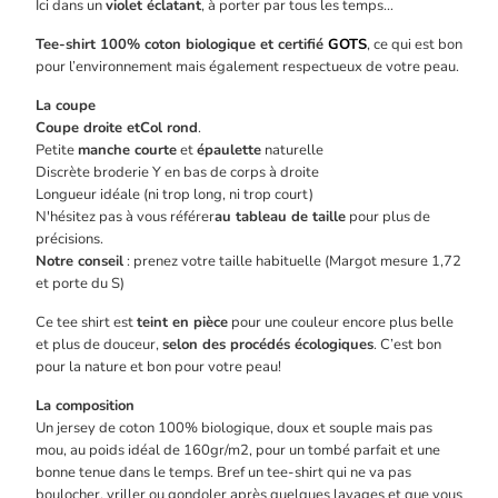
Ici dans un
violet éclatant
, à porter par tous les temps…
Tee-shirt 100% coton biologique et certifié
GOTS
, ce qui est bon
pour l’environnement mais également respectueux de votre peau.
La coupe
Coupe droite et
Col rond
.
Petite
manche courte
et
épaulette
naturelle
Discrète broderie Y en bas de corps à droite
Longueur idéale (ni trop long, ni trop court)
N'hésitez pas à vous référer
au tableau de taille
pour plus de
précisions.
Notre conseil
: prenez votre taille habituelle (Margot mesure 1,72
et porte du S)
Ce tee shirt est
teint en pièce
pour une couleur encore plus belle
et plus de douceur,
selon des procédés écologiques
. C’est bon
pour la nature et bon pour votre peau!
La composition
Un jersey de coton 100% biologique, doux et souple mais pas
mou, au poids idéal de 160gr/m2, pour un tombé parfait et une
bonne tenue dans le temps. Bref un tee-shirt qui ne va pas
boulocher, vriller ou gondoler après quelques lavages et que vous